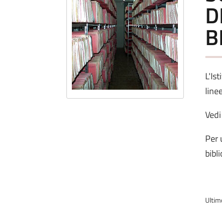
D
B
L'Is
line
Vedi 
Per 
bibl
Ultim