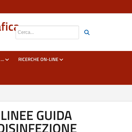
si apre in una nuova scheda
si apre in una nuova scheda
fica
Cerca nel sito
..
RICERCHE ON-LINE
LINEE GUIDA
DISINFEZIONE