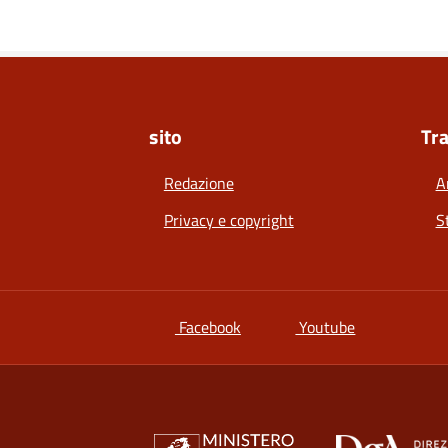
sito
Tr
Redazione
A
Privacy e copyright
S
si apre in una nuova scheda
si apre in un
Facebook
Youtube