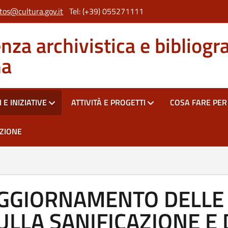
tos@cultura.gov.it
Tel: (+39) 055271111
za archivistica e bibliogra
na
 E INIZIATIVE
ATTIVITÀ E PROGETTI
COSA FARE PER .
AZIONE
GGIORNAMENTO DELLE 
ULLA SANIFICAZIONE E 