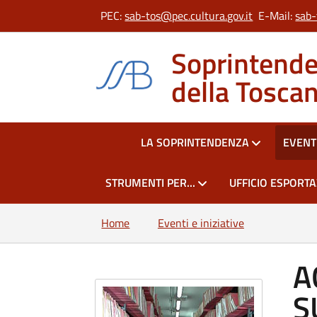
PEC:
sab-tos@pec.cultura.gov.it
E-Mail:
sab-
Soprintenden
della Tosca
HOME
LA SOPRINTENDENZA
EVENTI
STRUMENTI PER...
UFFICIO ESPORT
Home
Eventi e iniziative
A
S