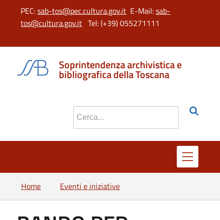
PEC:
sab-tos@pec.cultura.gov.it
E-Mail:
sab-
tos@cultura.gov.it
Tel: (+39) 055271111
si apre in 
si apr
Soprintendenza archivistica e
bibliografica della Toscana
Cerca nel sito
Home
Eventi e iniziative